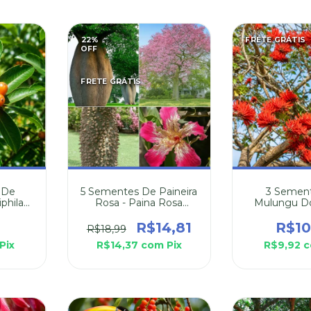
22
%
FRETE GRÁTIS
OFF
FRETE GRÁTIS
 De
5 Sementes De Paineira
3 Semen
phila
Rosa - Paina Rosa
Mulungu Do 
(Chorisia Speciosa)
Erythrina 
4
R$14,81
R$10
R$18,99
Pix
R$14,37
com
Pix
R$9,92
c