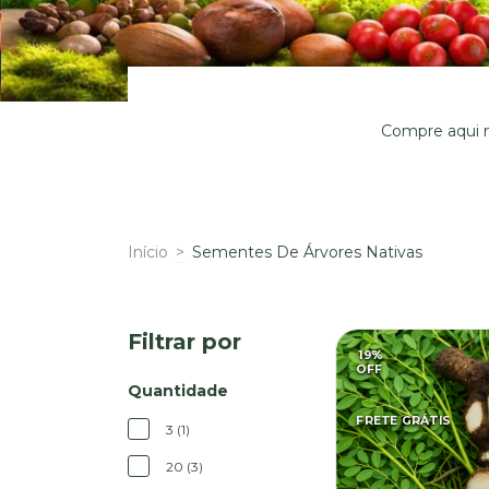
Compre aqui n
Início
>
Sementes De Árvores Nativas
Filtrar por
19
%
OFF
Quantidade
FRETE GRÁTIS
3 (1)
20 (3)