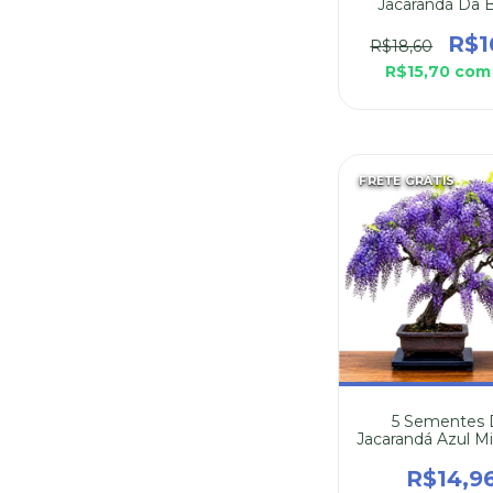
Jacarandá Da 
(Dalbergia Ni
R$1
R$18,60
R$15,70
com
FRETE GRÁTIS
5 Sementes
Jacarandá Azul M
Jacaranda Mimos
Bignoniace
R$14,9