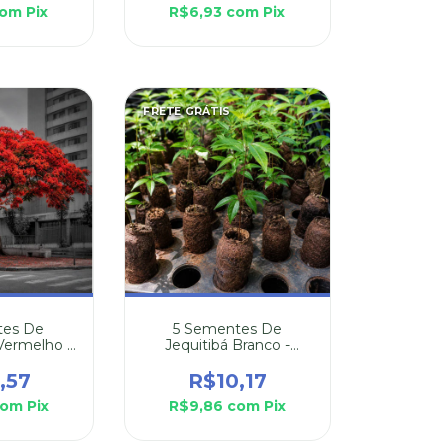
om
Pix
R$6,93
com
Pix
FRETE GRÁTIS
tes De
5 Sementes De
Vermelho -
Jequitibá Branco -
 Regia
Cariniana Estrellensis
,57
R$10,17
com
Pix
R$9,86
com
Pix