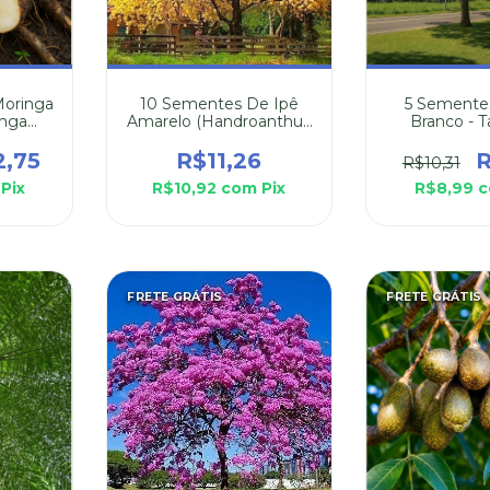
oringa
10 Sementes De Ipê
5 Semente
inga
Amarelo (Handroanthus
Branco - 
Chrysotrichus)
Roseo
2,75
R$11,26
R
R$10,31
Pix
R$10,92
com
Pix
R$8,99
FRETE GRÁTIS
FRETE GRÁTIS