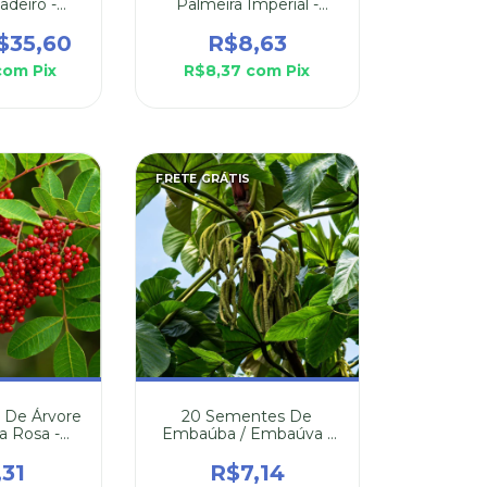
adeiro -
Palmeira Imperial -
 Echinata
Roystonea Régia
$35,60
R$8,63
com
Pix
R$8,37
com
Pix
FRETE GRÁTIS
 De Árvore
20 Sementes De
a Rosa -
Embaúba / Embaúva -
inthifolius
Cecropia Hololeuca
di
,31
R$7,14