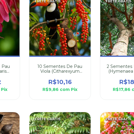
FRETE GRÁTIS
FRETE GRÁTIS
e Pau
10 Sementes De Pau
2 Sementes 
aris
Viola (Citharexyum
(Hymenaea C
)
Myrianthum)
2
R$10,16
R$18
Pix
R$9,86
com
Pix
R$17,86
FRETE GRÁTIS
FRETE GRÁTIS