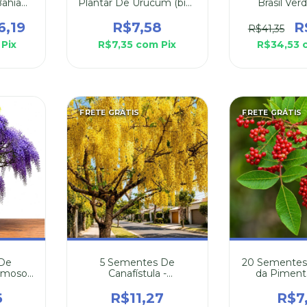
Bahia
Plantar De Urucum (bixa
Brasil Verd
gra)
Orellana) Coloral
Caesalpinia
6,19
R$7,58
R
R$41,35
Pix
R$7,35
com
Pix
R$34,53
FRETE GRÁTIS
FRETE GRÁTIS
 De
5 Sementes De
20 Sementes
imoso -
Canafístula -
da Piment
ifolia
Peltophorum dubium
Schinus Tereb
ae
Rad
6
R$11,27
R$7