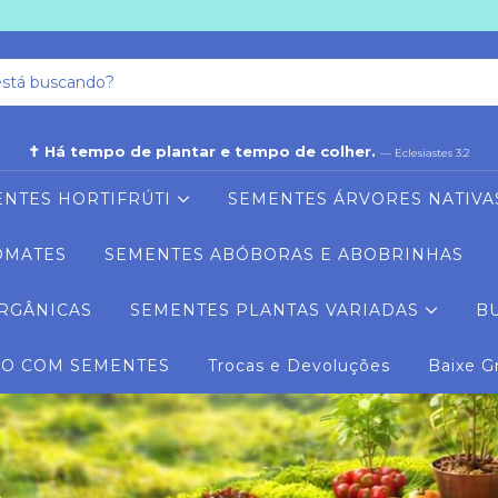
✝ Há tempo de plantar e tempo de colher.
— Eclesiastes 3:2
NTES HORTIFRÚTI
SEMENTES ÁRVORES NATIVA
OMATES
SEMENTES ABÓBORAS E ABOBRINHAS
RGÂNICAS
SEMENTES PLANTAS VARIADAS
B
RO COM SEMENTES
Trocas e Devoluções
Baixe G