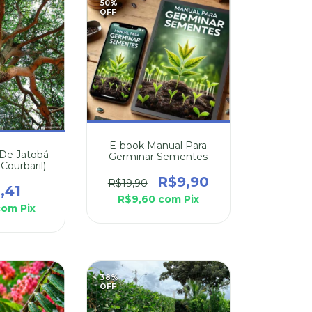
50
%
OFF
E-book Manual Para
De Jatobá
Germinar Sementes
ourbaril)
R$9,90
R$19,90
,41
R$9,60
com
Pix
com
Pix
38
%
OFF