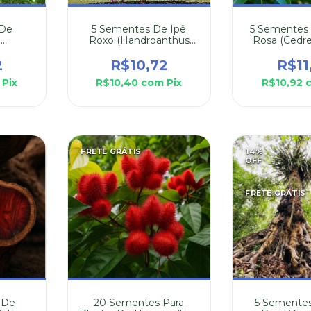
 De
5 Sementes De Ipê
5 Sementes
u
Roxo (Handroanthus
Rosa (Cedrela
rahyba)
Impetiginosus)
2
R$10,72
R$11
Pix
R$10,40
com
Pix
R$10,92
FRETE GRÁTIS
14
%
OFF
FRETE GRÁTIS
 De
20 Sementes Para
5 Semente