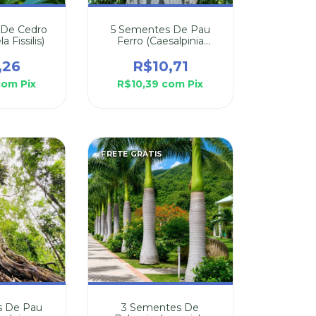
 De Cedro
5 Sementes De Pau
 Fissilis)
Ferro (Caesalpinia
Ferrea)
,26
R$10,71
com
Pix
R$10,39
com
Pix
FRETE GRÁTIS
s De Pau
3 Sementes De