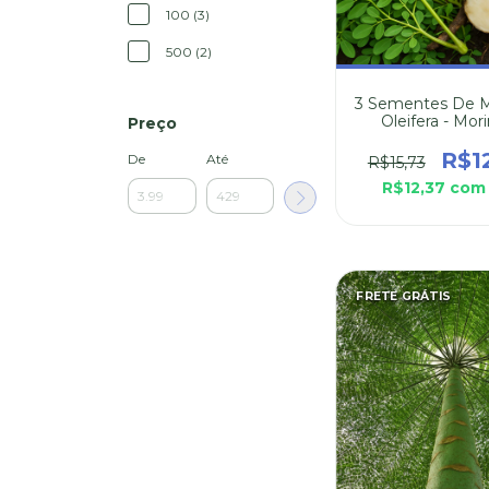
100 (3)
500 (2)
3 Sementes De M
Oleifera - Mor
Preço
Oleifera
R$1
De
Até
R$15,73
R$12,37
com
FRETE GRÁTIS