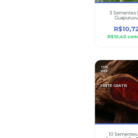
3 Sementes
Guapuruv
(Schizolobium Pa
R$10,7
R$10,40
com
13
%
OFF
FRETE GRÁTIS
10 Sementes