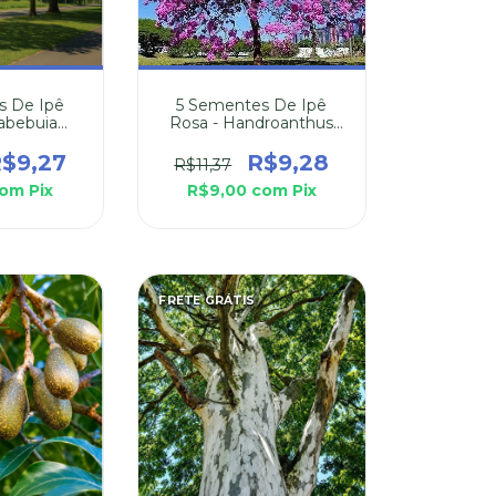
s De Ipê
5 Sementes De Ipê
Tabebuia
Rosa - Handroanthus
alba
Avellanedae
$9,27
R$9,28
R$11,37
com
Pix
R$9,00
com
Pix
FRETE GRÁTIS