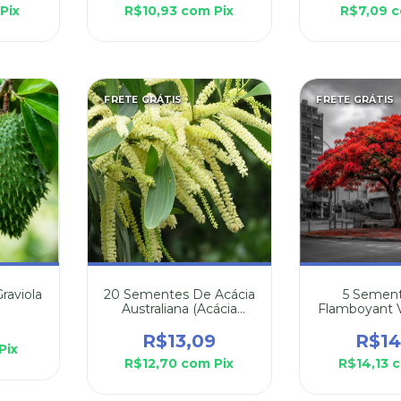
Pix
R$10,93
com
Pix
R$7,09
c
FRETE GRÁTIS
FRETE GRÁTIS
raviola
20 Sementes De Acácia
5 Semen
Australiana (Acácia
Flamboyant 
Mangium)
Delonix
R$13,09
R$14
Pix
R$12,70
com
Pix
R$14,13