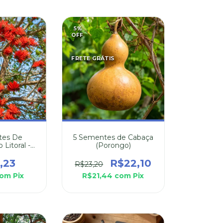
5
%
OFF
FRETE GRÁTIS
tes De
5 Sementes de Cabaça
Litoral -
(Porongo)
Speciosa
,23
R$22,10
R$23,20
om
Pix
R$21,44
com
Pix