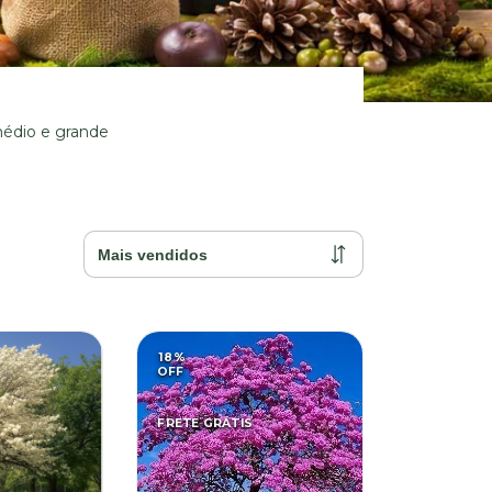
médio e grande
18
%
OFF
FRETE GRÁTIS