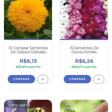
10 Comprar Sementes
15 Sementes De
De Girassol Dobrado
Goivos Sortido
Anão
R$8,13
R$6,26
R$7,89
com
Pix
R$6,07
com
Pix
FRETE GRÁTIS
11
%
OFF