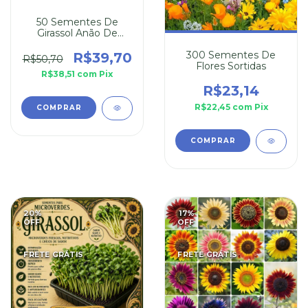
50 Sementes De
Girassol Anão De
Jardim
300 Sementes De
R$39,70
R$50,70
Flores Sortidas
R$38,51
com
Pix
R$23,14
R$22,45
com
Pix
20
%
17
%
OFF
OFF
FRETE GRÁTIS
FRETE GRÁTIS