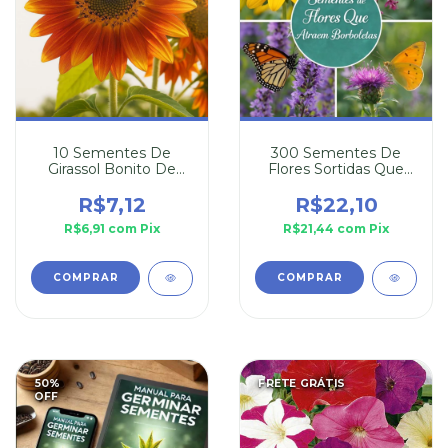
10 Sementes De
300 Sementes De
Girassol Bonito De
Flores Sortidas Que
Outono
Atraem Borboletas
R$7,12
R$22,10
R$6,91
com
Pix
R$21,44
com
Pix
50
%
FRETE GRÁTIS
OFF