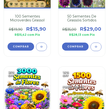
100 Sementes
50 Sementes De
Microverdes Girassol
Girassóis Sortidos
R$15,90
R$29,00
R$19,90
R$35,00
R$15,42
com
Pix
R$28,13
com
Pix
25
%
16
%
OFF
OFF
FRETE GRÁTIS
FRETE GRÁTIS