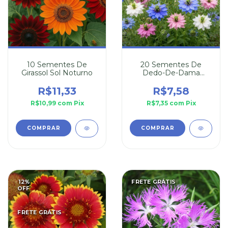
10 Sementes De
20 Sementes De
Girassol Sol Noturno
Dedo-De-Dama
Sortida (Nigela)
R$11,33
R$7,58
R$10,99
com
Pix
R$7,35
com
Pix
12
%
FRETE GRÁTIS
OFF
FRETE GRÁTIS