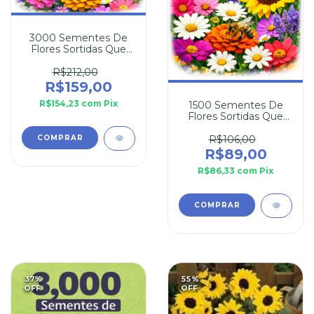
3000 Sementes De
Flores Sortidas Que
Atraem Abelhas
R$212,00
R$159,00
R$154,23
com
Pix
1500 Sementes De
Flores Sortidas Que
Atraem Abelhas
R$106,00
R$89,00
R$86,33
com
Pix
37
%
55
%
OFF
OFF