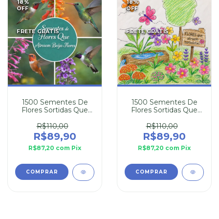
18
%
18
%
OFF
OFF
FRETE GRÁTIS
FRETE GRÁTIS
1500 Sementes De
1500 Sementes De
Flores Sortidas Que
Flores Sortidas Que
Atraem Beija-Flor
Atraem Borboletas
R$110,00
R$110,00
R$89,90
R$89,90
R$87,20
com
Pix
R$87,20
com
Pix