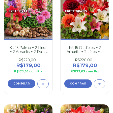
FRETE GRÁTIS
FRETE GRÁTIS
Kit 15 Palma + 2 Lírios
Kit 15 Gladíolos + 2
+ 2 Amarílis + 2 Dálias
Amarílis + 2 Lírios + 2
+ 20 Trevos - Bulbos
Dálias + 20 Trevos -
Bulbos
R$220,00
R$220,00
R$179,00
R$179,00
R$173,63
com
Pix
R$173,63
com
Pix
19
%
19
%