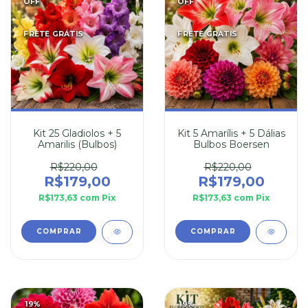
OFF
OFF
FRETE GRÁTIS
FRETE GRÁTIS
Kit 25 Gladiolos + 5
Kit 5 Amarílis + 5 Dálias
Amarilis (Bulbos)
Bulbos Boersen
R$220,00
R$220,00
R$179,00
R$179,00
R$173,63
com
Pix
R$173,63
com
Pix
19
%
19
%