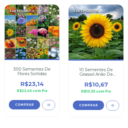
FRETE GRÁTIS
FRETE GRÁTIS
300 Sementes De
10 Sementes De
Flores Sortidas
Girassol Anão De
Jardim
R$23,14
R$10,67
R$22,45
com
Pix
R$10,35
com
Pix