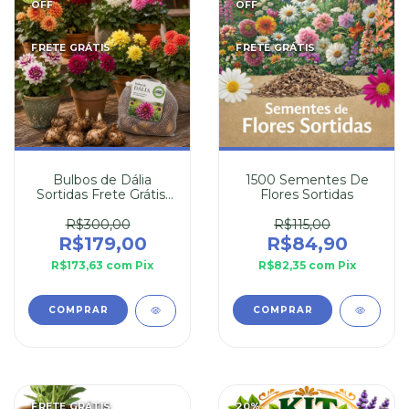
OFF
OFF
FRETE GRÁTIS
FRETE GRÁTIS
Bulbos de Dália
1500 Sementes De
Sortidas Frete Grátis:
Flores Sortidas
10 Bulbos
R$300,00
R$115,00
R$179,00
R$84,90
R$173,63
com
Pix
R$82,35
com
Pix
FRETE GRÁTIS
20
%