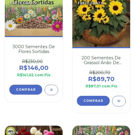
FRETE GRÁTIS
FRETE GRÁTIS
3000 Sementes De
Flores Sortidas
200 Sementes De
R$230,00
Girassol Anão De
R$146,00
Jardim
R$200,70
R$141,62
com
Pix
R$89,70
R$87,01
com
Pix
40
%
26
%