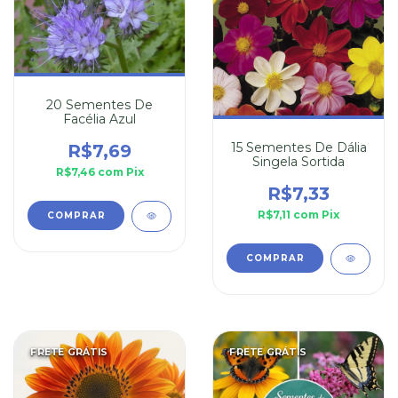
20 Sementes De
Facélia Azul
15 Sementes De Dália
R$7,69
Singela Sortida
R$7,46
com
Pix
R$7,33
R$7,11
com
Pix
FRETE GRÁTIS
FRETE GRÁTIS