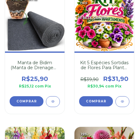
OFF
FRETE GRÁTIS
Manta de Bidim
Kit 5 Espécies Sortidas
(Manta de Drenagem)
de Flores Para Plantar
30cm x 110cm
em Apartamento
R$25,90
R$31,90
R$39,90
R$25,12
com
Pix
R$30,94
com
Pix
19
%
19
%
OFF
OFF