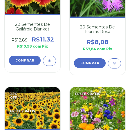
20 Sementes De
20 Sementes De
Gailárdia Blanket
Franjas Rosa
R$11,32
R$12,89
R$8,08
R$10,98
com
Pix
R$7,84
com
Pix
22
%
FRETE GRÁTIS
OFF
FRETE GRÁTIS