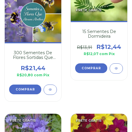
FRETE GRÁTIS
15 Sementes De
Dormideira
R$12,44
R$13,91
300 Sementes De
R$12,07
com
Pix
Flores Sortidas Que
Atraem Abelhas
R$21,44
R$20,80
com
Pix
FRETE GRÁTIS
FRETE GRÁTIS