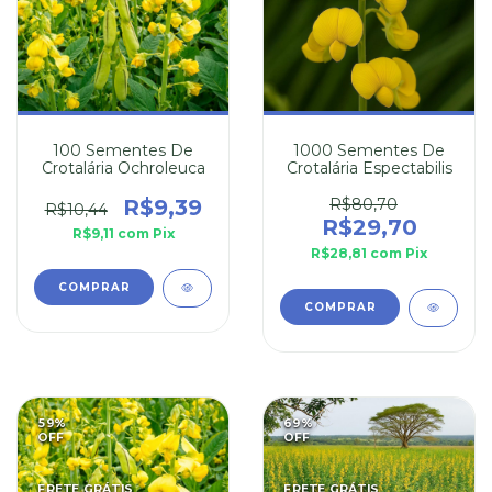
100 Sementes De
1000 Sementes De
Crotalária Ochroleuca
Crotalária Espectabilis
R$9,39
R$80,70
R$10,44
R$29,70
R$9,11
com
Pix
R$28,81
com
Pix
59
%
69
%
OFF
OFF
FRETE GRÁTIS
FRETE GRÁTIS