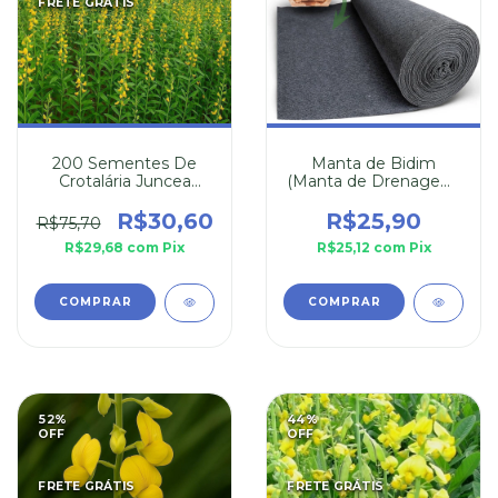
FRETE GRÁTIS
200 Sementes De
Manta de Bidim
Crotalária Juncea
(Manta de Drenagem)
(Combate Mosquito
30cm x 110cm
da Dengue)
R$30,60
R$25,90
R$75,70
R$29,68
com
Pix
R$25,12
com
Pix
52
%
44
%
OFF
OFF
FRETE GRÁTIS
FRETE GRÁTIS