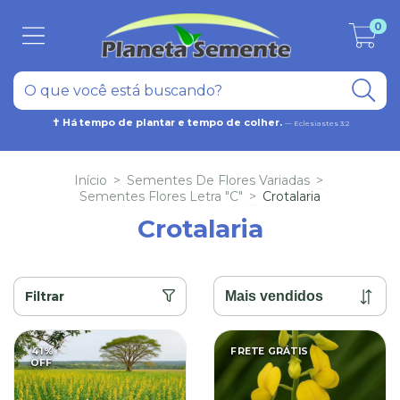
0
✝ Há tempo de plantar e tempo de colher.
— Eclesiastes 3:2
Início
>
Sementes De Flores Variadas
>
Sementes Flores Letra "C"
>
Crotalaria
Crotalaria
Filtrar
41
%
FRETE GRÁTIS
OFF