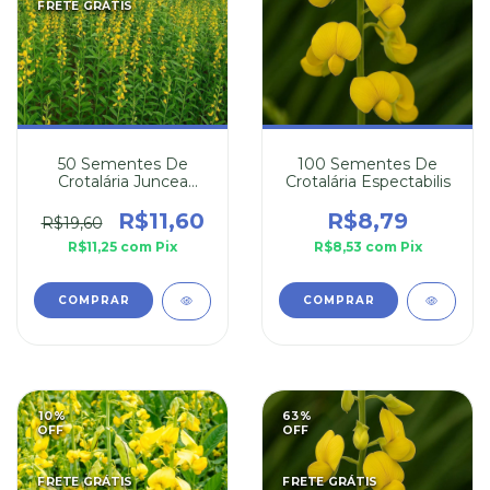
FRETE GRÁTIS
50 Sementes De
100 Sementes De
Crotalária Juncea
Crotalária Espectabilis
(Combate Mosquito
da Dengue)
R$11,60
R$8,79
R$19,60
R$11,25
com
Pix
R$8,53
com
Pix
10
%
63
%
OFF
OFF
FRETE GRÁTIS
FRETE GRÁTIS