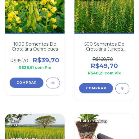
1000 Sementes De
500 Sementes De
Crotalária Ochroleuca
Crotalária Juncea
(Combate Mosquito
da Dengue)
R$39,70
R$160,70
R$95,70
R$49,70
R$38,51
com
Pix
R$48,21
com
Pix
60
%
FRETE GRÁTIS
OFF