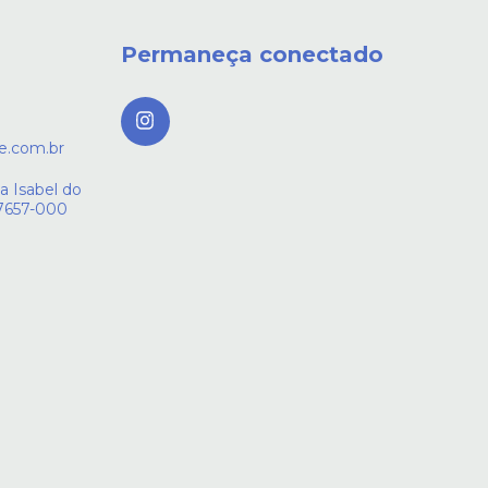
Permaneça conectado
e.com.br
a Isabel do
27657-000