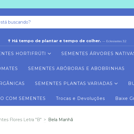
✝ Há tempo de plantar e tempo de colher.
— Eclesiastes 3:2
NTES HORTIFRÚTI
SEMENTES ÁRVORES NATIVA
OMATES
SEMENTES ABÓBORAS E ABOBRINHAS
RGÂNICAS
SEMENTES PLANTAS VARIADAS
B
RO COM SEMENTES
Trocas e Devoluções
Baixe G
es Flores Letra "B"
>
Bela Manhã