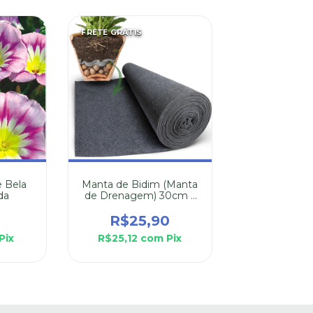
FRETE GRÁTIS
 Bela
Manta de Bidim (Manta
da
de Drenagem) 30cm x
110cm
R$25,90
Pix
R$25,12
com
Pix