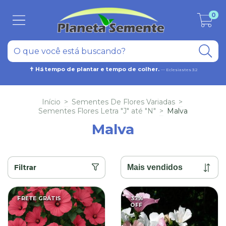
0
✝ Há tempo de plantar e tempo de colher.
— Eclesiastes 3:2
Início
>
Sementes De Flores Variadas
>
Sementes Flores Letra "J" até "N"
>
Malva
Malva
Filtrar
FRETE GRÁTIS
37
%
OFF