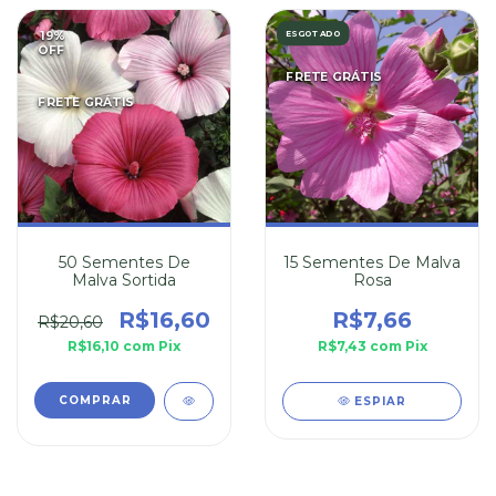
19
%
ESGOTADO
OFF
FRETE GRÁTIS
FRETE GRÁTIS
50 Sementes De
15 Sementes De Malva
Malva Sortida
Rosa
R$16,60
R$7,66
R$20,60
R$16,10
com
Pix
R$7,43
com
Pix
ESPIAR