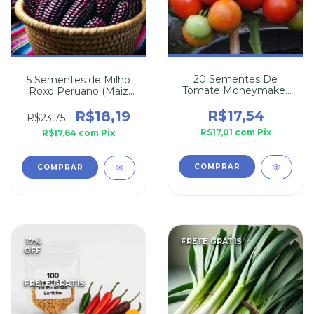
20 Sementes De
5 Sementes de Milho
Tomate Moneymaker
Roxo Peruano (Maiz
Orgânico
Morado)
R$17,54
R$18,19
R$23,75
R$17,01
com
Pix
R$17,64
com
Pix
17
%
FRETE GRÁTIS
OFF
FRETE GRÁTIS