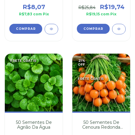
R$8,07
R$19,74
R$25,84
R$7,83
com
Pix
R$19,15
com
Pix
FRETE GRÁTIS
21
%
OFF
FRETE GRÁTIS
50 Sementes De
50 Sementes De
Agrião Da Água
Cenoura Redonda
Nice