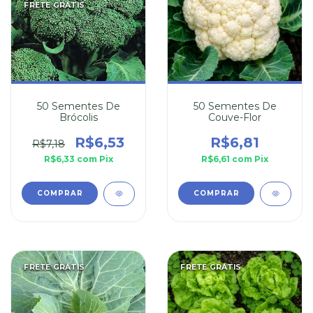
FRETE GRÁTIS
50 Sementes De
50 Sementes De
Brócolis
Couve-Flor
R$6,53
R$6,81
R$7,18
R$6,33
com
Pix
R$6,61
com
Pix
FRETE GRÁTIS
FRETE GRÁTIS