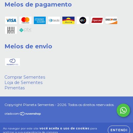
Meios de pagamento
Meios de envio
Comprar Sementes
Loja de Sementes
Pimentas
Copyright Planeta Sementes - 2026. Todos os direitos reservados.
Ao navegar por este site
você aceita o uso de cookies
para
ENTENDI
agilizar a sua experiência de compra.