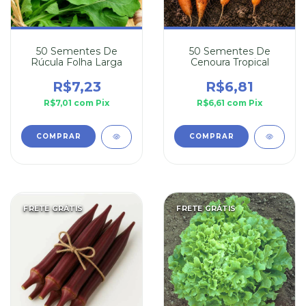
50 Sementes De
50 Sementes De
Rúcula Folha Larga
Cenoura Tropical
R$7,23
R$6,81
R$7,01
com
Pix
R$6,61
com
Pix
FRETE GRÁTIS
FRETE GRÁTIS