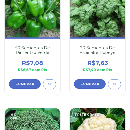
50 Sementes De
20 Sementes De
Pimentão Verde
Espinafre Popeye
R$7,08
R$7,63
R$6,87
com
Pix
R$7,40
com
Pix
9
%
FRETE GRÁTIS
OFF