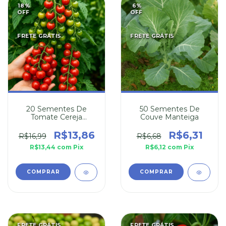
18
%
6
%
OFF
OFF
FRETE GRÁTIS
FRETE GRÁTIS
20 Sementes De
50 Sementes De
Tomate Cereja
Couve Manteiga
Samambaia
R$13,86
R$6,31
R$16,99
R$6,68
R$13,44
com
Pix
R$6,12
com
Pix
FRETE GRÁTIS
FRETE GRÁTIS