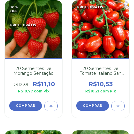
10
%
FRETE GRÁTIS
OFF
FRETE GRÁTIS
20 Sementes De
20 Sementes De
Tomate Italiano San
Morango Sensação
Marzano
R$10,53
R$11,10
R$12,39
R$10,21
com
Pix
R$10,77
com
Pix