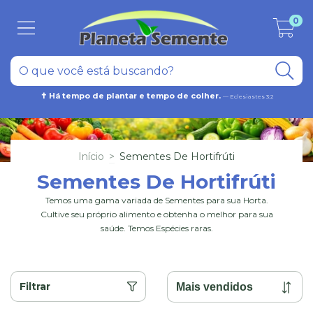
0
✝ Há tempo de plantar e tempo de colher.
— Eclesiastes 3:2
Início
>
Sementes De Hortifrúti
Sementes De Hortifrúti
Temos uma gama variada de Sementes para sua Horta.
Cultive seu próprio alimento e obtenha o melhor para sua
saúde. Temos Espécies raras.
Filtrar