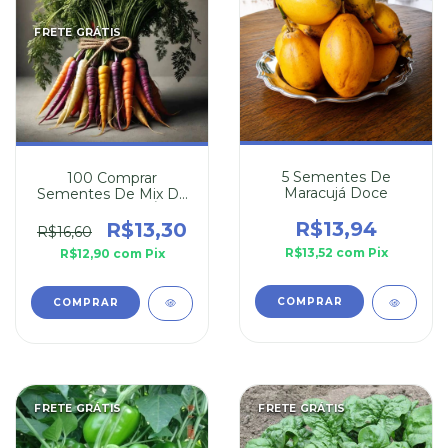
FRETE GRÁTIS
5 Sementes De
100 Comprar
Maracujá Doce
Sementes De Mix De
Cenoura Arco-Íris
(Coloridas)
R$13,94
R$13,30
R$16,60
R$13,52
com
Pix
R$12,90
com
Pix
FRETE GRÁTIS
FRETE GRÁTIS