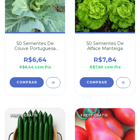
50 Sementes De
50 Sementes De
Couve Portuguesa
Alface Manteiga
Tronchuda
R$6,64
R$7,84
R$6,44
com
Pix
R$7,60
com
Pix
FRETE GRÁTIS
FRETE GRÁTIS