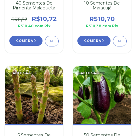
40 Sementes De
10 Sementes De
Pimenta Malagueta
Maracujá
R$10,72
R$10,70
R$11,77
R$10,40
com
Pix
R$10,38
com
Pix
FRETE GRÁTIS
FRETE GRÁTIS
5 Sementes De
50 Sementes De