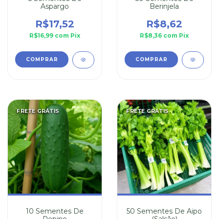
Aspargo
Berinjela
R$17,52
R$8,62
R$16,99
com
Pix
R$8,36
com
Pix
FRETE GRÁTIS
FRETE GRÁTIS
10 Sementes De
50 Sementes De Aipo
Pepino
(Salsão)