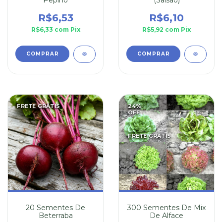
R$6,53
R$6,10
R$6,33
com
Pix
R$5,92
com
Pix
FRETE GRÁTIS
24
%
OFF
FRETE GRÁTIS
20 Sementes De
300 Sementes De Mix
Beterraba
De Alface