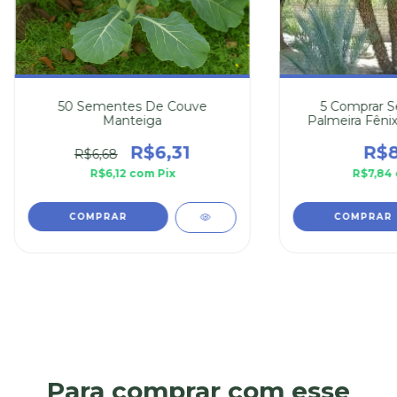
50 Sementes De Couve
5 Comprar 
Manteiga
Palmeira Fênix
Roebe
R$6,31
R$8
R$6,68
R$6,12
com
Pix
R$7,84
Para comprar com esse