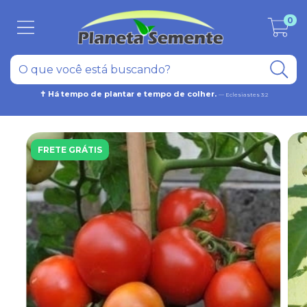
0
✝ Há tempo de plantar e tempo de colher.
— Eclesiastes 3:2
FRETE GRÁTIS