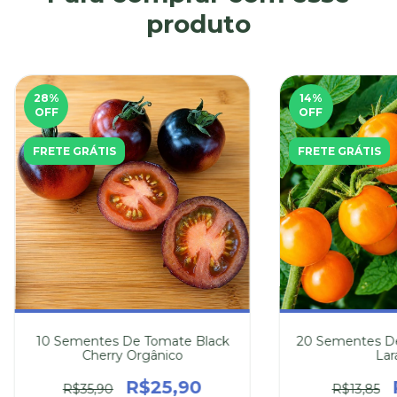
produto
28
%
14
%
OFF
OFF
FRETE GRÁTIS
FRETE GRÁTIS
10 Sementes De Tomate Black
20 Sementes De
Cherry Orgânico
Lar
R$25,90
R$35,90
R$13,85