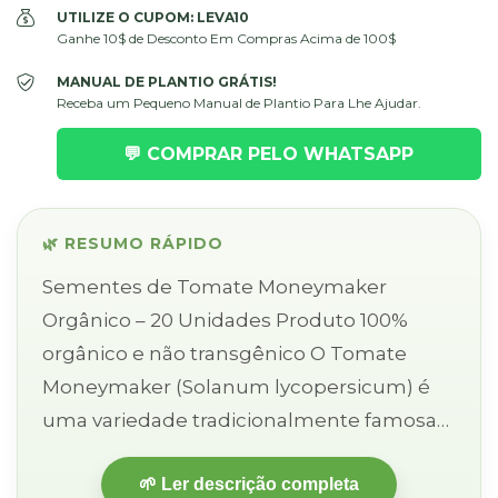
UTILIZE O CUPOM: LEVA10
Ganhe 10$ de Desconto Em Compras Acima de 100$
MANUAL DE PLANTIO GRÁTIS!
Receba um Pequeno Manual de Plantio Para Lhe Ajudar.
💬 COMPRAR PELO WHATSAPP
🌿 RESUMO RÁPIDO
Sementes de Tomate Moneymaker
Orgânico – 20 Unidades Produto 100%
orgânico e não transgênico O Tomate
Moneymaker (Solanum lycopersicum) é
uma variedade tradicionalmente famosa
por sua produtividade e sabor uniforme.
🌱 Ler descrição completa
Produz tomates médios, suculentos e