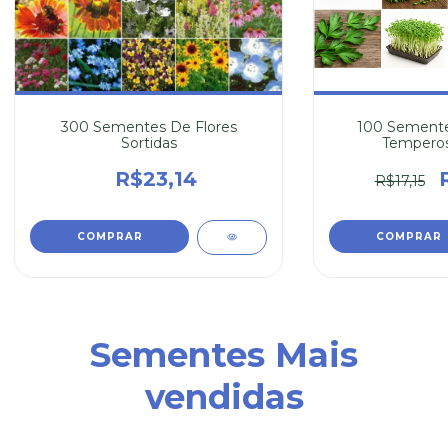
300 Sementes De Flores
100 Semente
Sortidas
Temperos
R$23,14
R$17,15
Sementes Mais
vendidas