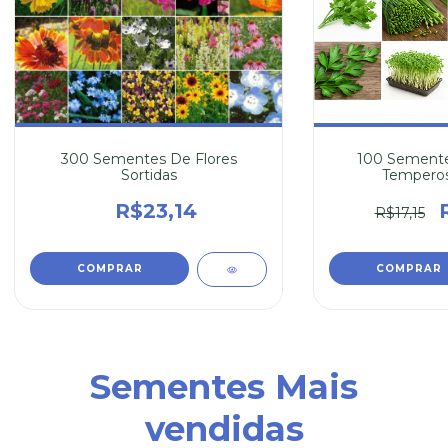
300 Sementes De Flores
100 Semente
Sortidas
Temperos
R$23,14
R$17,15
Sementes Mais
vendidas