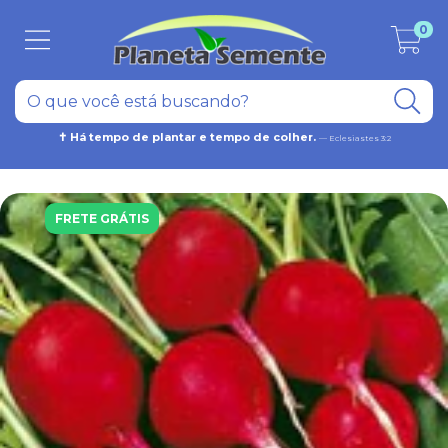
0
✝ Há tempo de plantar e tempo de colher.
— Eclesiastes 3:2
FRETE GRÁTIS