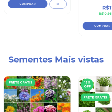
R$1
R$10,9
Sementes Mais vistas
FRETE GRÁTIS
13
%
OFF
FRETE GRÁTIS