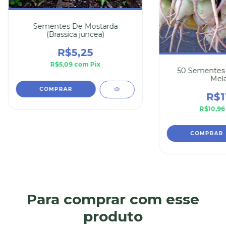
Sementes De Mostarda
(Brassica juncea)
R$5,25
R$5,09
com
Pix
50 Sementes
Mela
COMPRAR
R$1
R$10,9
Para comprar com esse
produto