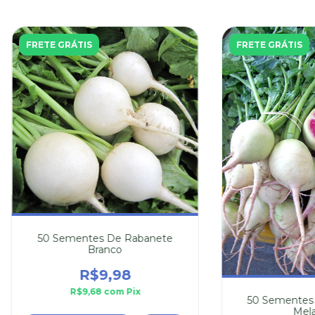
FRETE GRÁTIS
FRETE GRÁTIS
50 Sementes De Rabanete
Branco
R$9,98
R$9,68
com
Pix
50 Sementes
Mela