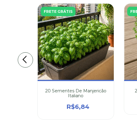
FRETE GRÁTIS
FR
ebolinha
20 Sementes De Manjericão
Italiano
9
R$6,84