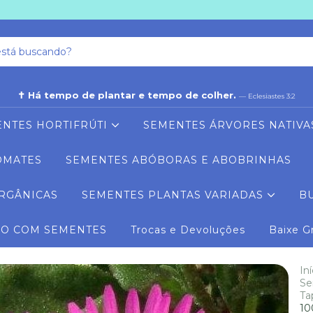
✝ Há tempo de plantar e tempo de colher.
— Eclesiastes 3:2
NTES HORTIFRÚTI
SEMENTES ÁRVORES NATIVA
OMATES
SEMENTES ABÓBORAS E ABOBRINHAS
RGÂNICAS
SEMENTES PLANTAS VARIADAS
B
RO COM SEMENTES
Trocas e Devoluções
Baixe G
Iní
Se
Ta
10