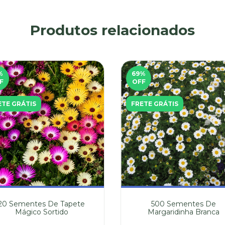
Produtos relacionados
%
69
%
F
OFF
ETE GRÁTIS
FRETE GRÁTIS
20 Sementes De Tapete
500 Sementes De
Mágico Sortido
Margaridinha Branca