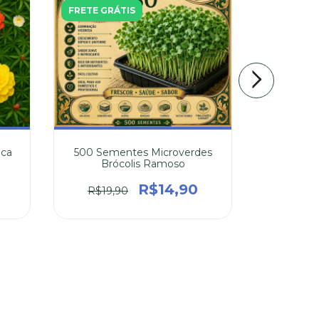
FRETE GRÁTIS
aca
500 Sementes Microverdes
20 Sem
Brócolis Ramoso
Po
R$14,90
R$19,90