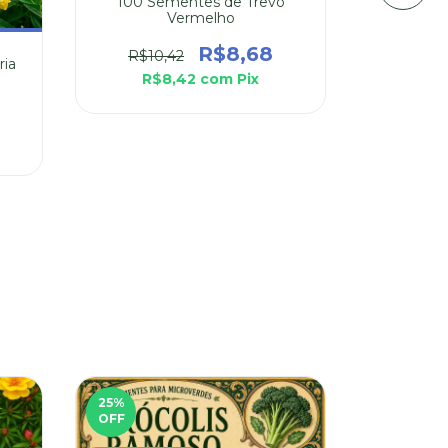
100 Sementes de Trevo
Vermelho
R$8,68
R$10,42
ria
50 Seme
R$8,42
com
Pix
R$
25
%
FRETE GR
OFF