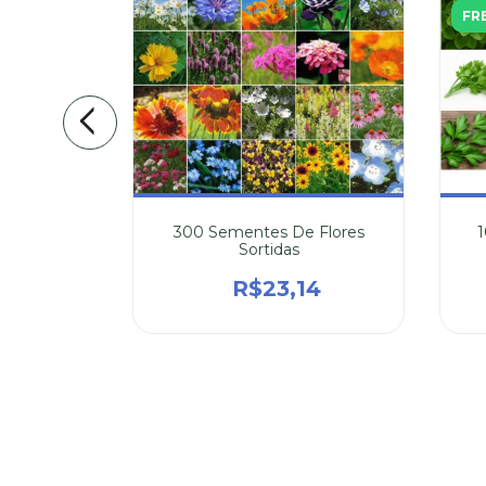
FR
 Couve
300 Sementes De Flores
Sortidas
,31
R$23,14