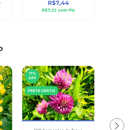
0
R$7,44
R$7,22
com
Pix
R$
o
17
%
FRETE GR
OFF
FRETE GRÁTIS