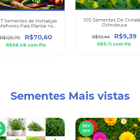
100 Sementes De Crotalá
7 Sementes de Hortaliças
Ochroleuca
Melhores Para Plantar no
Verão
R$9,39
R$70,60
R$10,44
R$120,70
R$9,11
com
Pix
R$68,48
com
Pix
Sementes Mais vistas
%
25
%
F
OFF