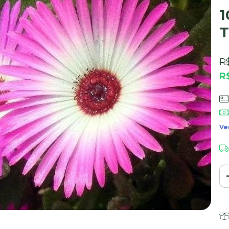
1
T
R
R
Ve