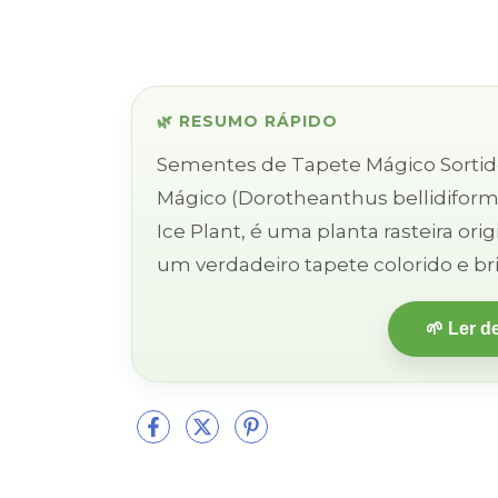
🌿 RESUMO RÁPIDO
Sementes de Tapete Mágico Sortido – 100 Unida
Mágico (Dorotheanthus bellidifor
Ice Plant, é uma planta rasteira ori
um verdadeiro tapete colorido e bril
🌱 Ler d