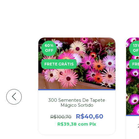
60
%
13
OFF
OF
FRETE GRÁTIS
FR
300 Sementes De Tapete
Mágico Sortido
R$40,60
R$100,70
R$39,38
com
Pix
Statice