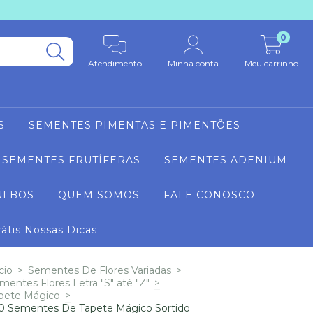
0
Atendimento
Minha conta
Meu carrinho
S
SEMENTES PIMENTAS E PIMENTÕES
SEMENTES FRUTÍFERAS
SEMENTES ADENIUM
ULBOS
QUEM SOMOS
FALE CONOSCO
rátis Nossas Dicas
cio
>
Sementes De Flores Variadas
>
mentes Flores Letra "S" até "Z"
>
pete Mágico
>
0 Sementes De Tapete Mágico Sortido