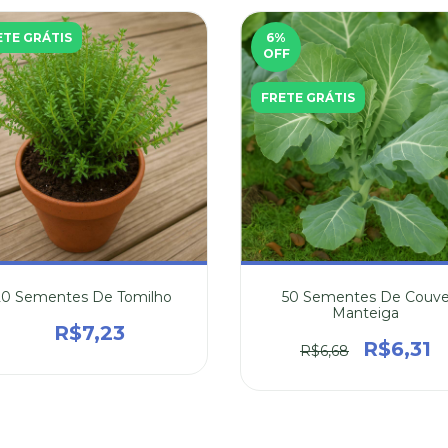
ETE GRÁTIS
6
%
OFF
FRETE GRÁTIS
20 Sementes De Tomilho
50 Sementes De Couv
Manteiga
R$7,23
R$6,31
R$6,68