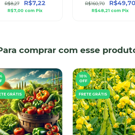
R$7,22
R$49,7
R$8,27
R$160,70
R$7,00
com
Pix
R$48,21
com
Pix
Para comprar com esse produt
%
10
%
F
OFF
ETE GRÁTIS
FRETE GRÁTIS