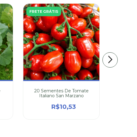
FRETE GRÁTIS
FRETE GR
e
20 Sementes De Tomate
300 Se
Italiano San Marzano
R$10,53