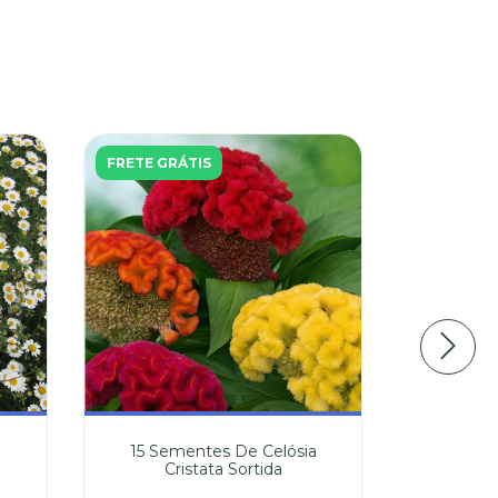
FRETE GRÁTIS
FRETE GR
15 Sementes De Celósia
20 Sem
Cristata Sortida