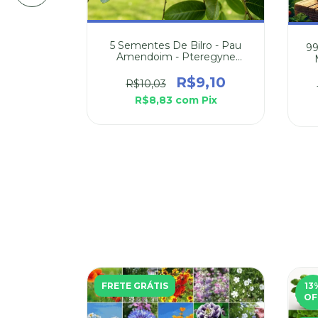
8
Pix
5 Sementes De Bilro - Pau
99
Amendoim - Pteregyne
Nitens
R$9,10
R$10,03
R$8,83
com
Pix
FRETE GRÁTIS
13
OF