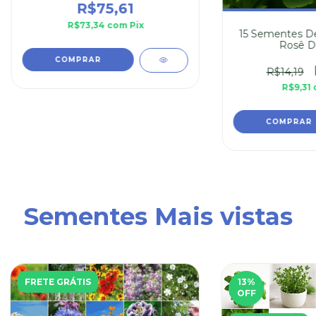
R$75,61
R$73,34
com
Pix
15 Sementes De
Rosê D
R$14,19
R$9,31
Sementes Mais vistas
FRETE GRÁTIS
13
%
OFF