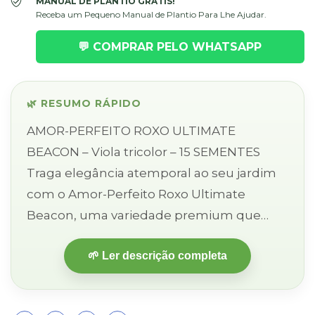
MANUAL DE PLANTIO GRÁTIS!
Receba um Pequeno Manual de Plantio Para Lhe Ajudar.
💬 COMPRAR PELO WHATSAPP
🌿 RESUMO RÁPIDO
AMOR-PERFEITO ROXO ULTIMATE
BEACON – Viola tricolor – 15 SEMENTES
Traga elegância atemporal ao seu jardim
com o Amor-Perfeito Roxo Ultimate
Beacon, uma variedade premium que
exibe roxo profundo e aveludado,
🌱 Ler descrição completa
iluminado por um centro amarelo-
dourado intenso que ...