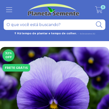
0
✝ Há tempo de plantar e tempo de colher.
— Eclesiastes 3:2
32
%
OFF
FRETE GRÁTIS