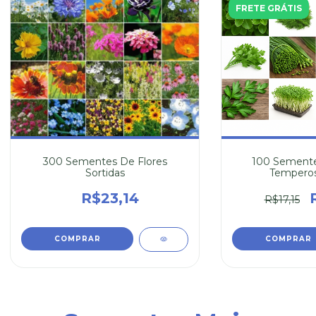
FRETE GRÁTIS
300 Sementes De Flores
100 Semente
Sortidas
Temperos
R$23,14
R$17,15