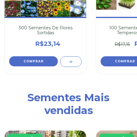
300 Sementes De Flores
100 Semente
Sortidas
Temperos
R$23,14
R$17,15
Sementes Mais
vendidas