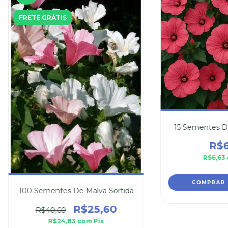
FRETE GRÁTIS
15 Sementes De
R$6
R$6,63
100 Sementes De Malva Sortida
R$25,60
R$40,60
R$24,83
com
Pix