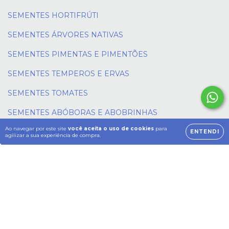
SEMENTES HORTIFRÚTI
SEMENTES ÁRVORES NATIVAS
SEMENTES PIMENTAS E PIMENTÕES
SEMENTES TEMPEROS E ERVAS
SEMENTES TOMATES
SEMENTES ABÓBORAS E ABOBRINHAS
Ao navegar por este site
você aceita o uso de cookies
para
SEMENTES FRUTÍFERAS
ENTENDI
agilizar a sua experiência de compra.
SEMENTES ADENIUM
MICROVERDES
SEMENTES SEMENTES ORGÂNICAS
SEMENTES PLANTAS VARIADAS
BULBOS