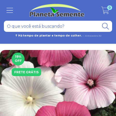
0
✝ Há tempo de plantar e tempo de colher.
— Eclesiastes 3:2
19
%
OFF
FRETE GRÁTIS