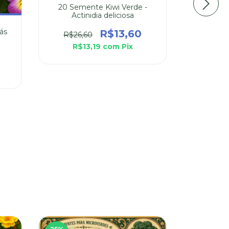
20 Semente Kiwi Verde -
Actinidia deliciosa
ás
20 Sem
R$13,60
R$26,60
Mexi
R$13,19
com
Pix
R$20
R$