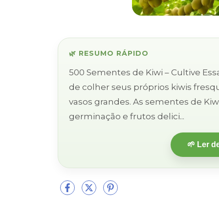
🌿 RESUMO RÁPIDO
500 Sementes de Kiwi – Cultive Essa Fruta Exó
de colher seus próprios kiwis fres
vasos grandes. As sementes de Kiwi 
germinação e frutos delici...
🌱 Ler d