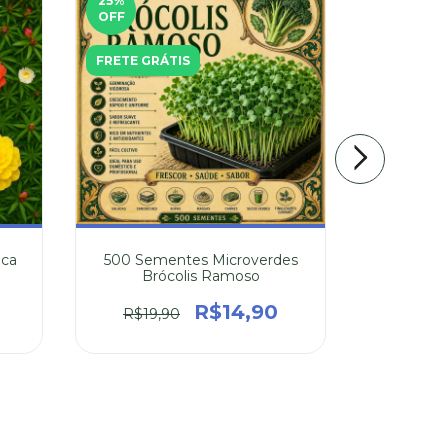
25
%
FRETE GR
OFF
FRETE GRÁTIS
aca
500 Sementes Microverdes
20 Sem
Brócolis Ramoso
Po
R$14,90
R$19,90