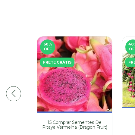
60
%
40
OFF
OF
FRETE GRÁTIS
FR
 Feijão
15 Comprar Sementes De
Grátis
Pitaya Vermelha (Dragon Fruit)