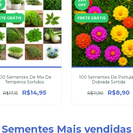
%
25
%
F
OFF
ETE GRÁTIS
FRETE GRÁTIS
100 Sementes De Mix De
100 Sementes De Portul
Temperos Sortidos
Dobrada Sortida
R$14,95
R$8,90
R$17,15
R$11,90
Sementes Mais vendidas