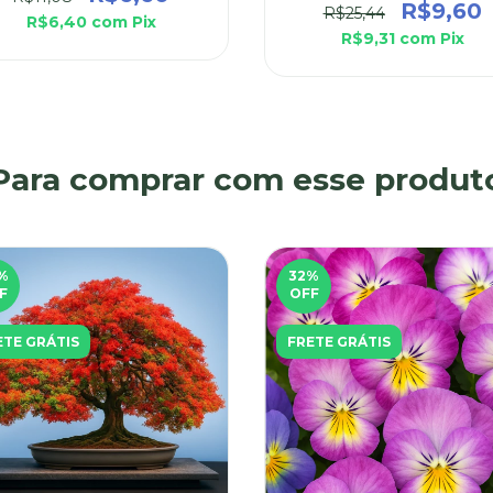
R$9,60
R$25,44
R$6,40
com
Pix
R$9,31
com
Pix
Para comprar com esse produt
%
32
%
F
OFF
ETE GRÁTIS
FRETE GRÁTIS