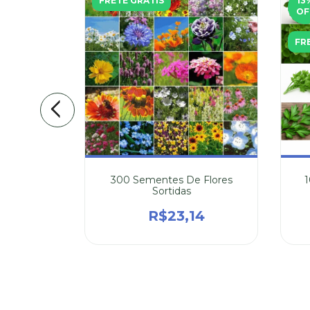
FRETE GRÁTIS
13
OF
FR
anjericão
300 Sementes De Flores
Sortidas
4
R$23,14