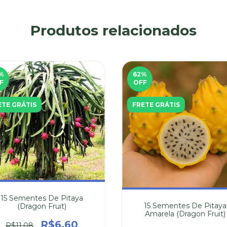
Produtos relacionados
%
62
%
F
OFF
ETE GRÁTIS
FRETE GRÁTIS
15 Sementes De Pitaya
15 Sementes De Pitaya
(Dragon Fruit)
Amarela (Dragon Fruit)
R$6,60
R$11,08