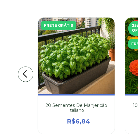
FRETE GRÁTIS
25
OF
FR
alêndula
20 Sementes De Manjericão
10
Calendula
Italiano
,57
R$6,84