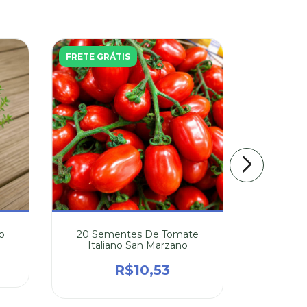
FRETE GRÁTIS
9
%
OFF
FRETE GR
o
20 Sementes De Tomate
20 Seme
Italiano San Marzano
R$8,
R$10,53