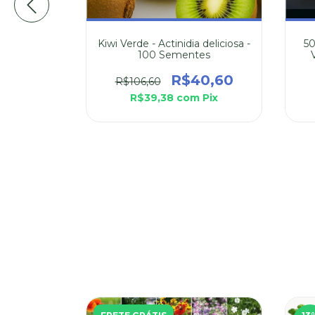
Kiwi Verde - Actinidia deliciosa -
50
100 Sementes
ê Tabaco
zochrita)
R$40,60
R$106,60
R$39,38
com
Pix
1
Pix