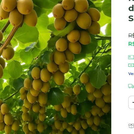
d
S
R
R
Ve