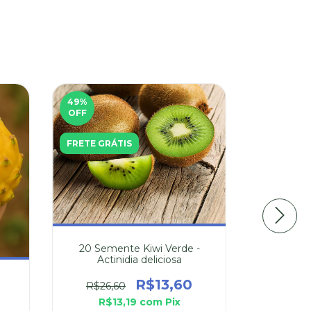
49
%
62
%
OFF
OFF
FRETE GRÁTIS
FRETE GR
20 Semente Kiwi Verde -
Actinidia deliciosa
Kiwi Verde 
R$13,60
R$26,60
1
R$13,19
com
Pix