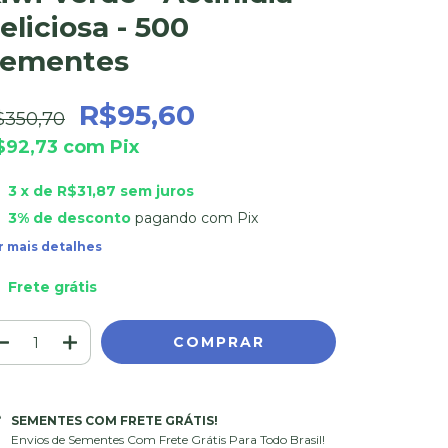
eliciosa - 500
ementes
R$95,60
$350,70
$92,73
com
Pix
3
x de
R$31,87
sem juros
3% de desconto
pagando com Pix
r mais detalhes
Frete grátis
SEMENTES COM FRETE GRÁTIS!
Envios de Sementes Com Frete Grátis Para Todo Brasil!