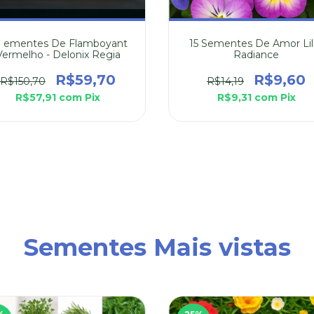
 ementes De Flamboyant
15 Sementes De Amor Lil
Vermelho - Delonix Regia
Radiance
R$59,70
R$9,60
R$150,70
R$14,19
R$57,91
com
Pix
R$9,31
com
Pix
Sementes Mais vistas