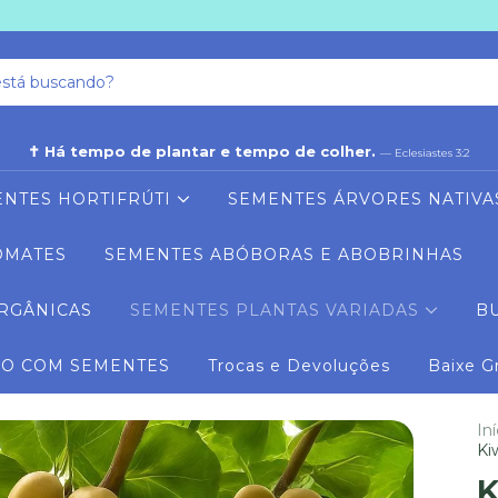
✝ Há tempo de plantar e tempo de colher.
— Eclesiastes 3:2
NTES HORTIFRÚTI
SEMENTES ÁRVORES NATIVA
OMATES
SEMENTES ABÓBORAS E ABOBRINHAS
RGÂNICAS
SEMENTES PLANTAS VARIADAS
B
RO COM SEMENTES
Trocas e Devoluções
Baixe G
Iní
Ki
K