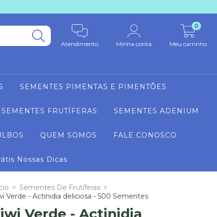
0
Atendimento
Minha conta
Meu carrinho
S
SEMENTES PIMENTAS E PIMENTÕES
SEMENTES FRUTÍFERAS
SEMENTES ADENIUM
ULBOS
QUEM SOMOS
FALE CONOSCO
rátis Nossas Dicas
cio
>
Sementes De Frutíferas
>
wi Verde - Actinidia deliciosa - 500 Sementes
iwi Verde - Actinidia