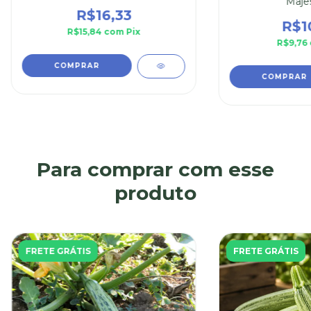
Maje
R$16,33
R$1
R$15,84
com
Pix
R$9,76
Para comprar com esse
produto
FRETE GRÁTIS
FRETE GRÁTIS