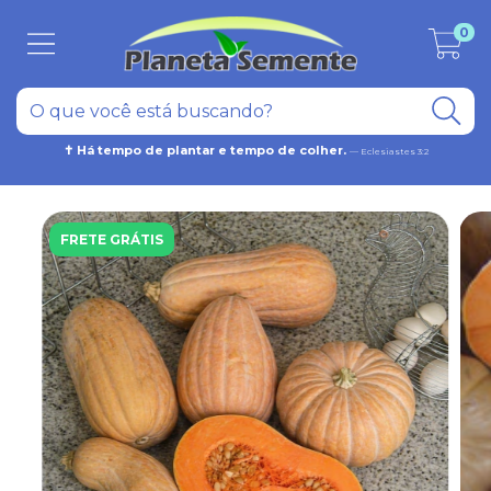
0
✝ Há tempo de plantar e tempo de colher.
— Eclesiastes 3:2
FRETE GRÁTIS