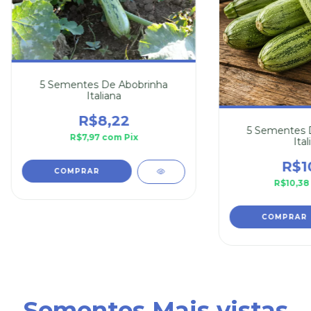
5 Sementes De Abobrinha
Italiana
R$8,22
5 Sementes 
R$7,97
com
Pix
Ital
R$1
R$10,3
Sementes Mais vistas