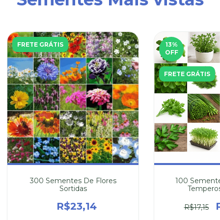
FRETE GRÁTIS
13
%
OFF
FRETE GRÁTIS
300 Sementes De Flores
100 Semente
Sortidas
Temperos
R$23,14
R$17,15