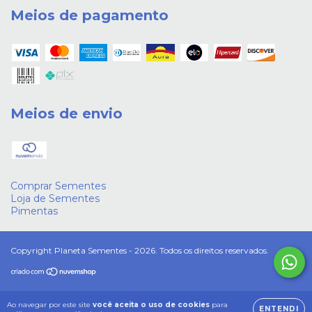
Meios de pagamento
Meios de envio
Comprar Sementes
Loja de Sementes
Pimentas
Copyright Planeta Sementes - 2026. Todos os direitos reservados.
Ao navegar por este site
você aceita o uso de cookies
para
ENTENDI