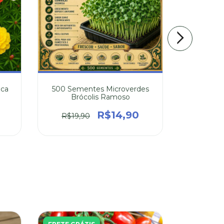
aca
500 Sementes Microverdes
20 Sem
Brócolis Ramoso
Po
R$14,90
R$19,90