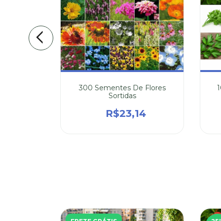
anjericão
300 Sementes De Flores
Sortidas
4
R$23,14