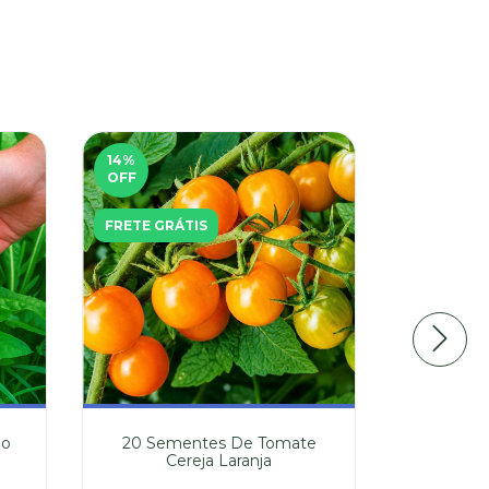
14
%
40
%
OFF
OFF
FRETE GRÁTIS
FRETE GR
ão
20 Sementes De Tomate
50 Seme
Cereja Laranja
Verdad