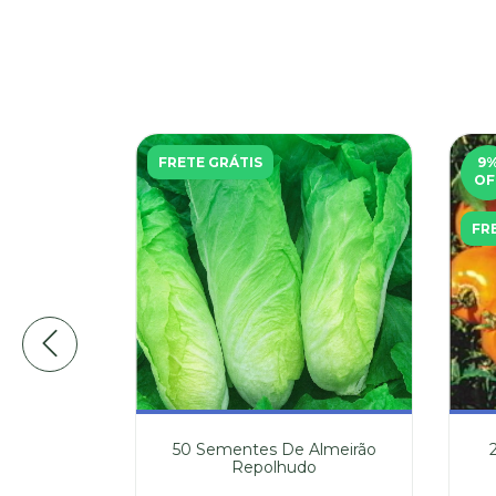
FRETE GRÁTIS
9
OF
FR
Erva Dos
50 Sementes De Almeirão
rgânico
Repolhudo