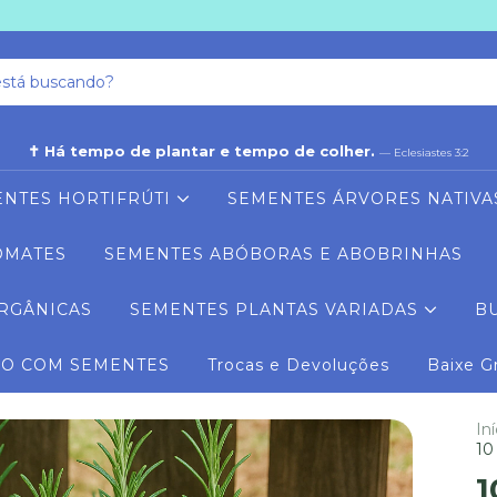
✝ Há tempo de plantar e tempo de colher.
— Eclesiastes 3:2
NTES HORTIFRÚTI
SEMENTES ÁRVORES NATIVA
OMATES
SEMENTES ABÓBORAS E ABOBRINHAS
RGÂNICAS
SEMENTES PLANTAS VARIADAS
B
RO COM SEMENTES
Trocas e Devoluções
Baixe G
Iní
10
1