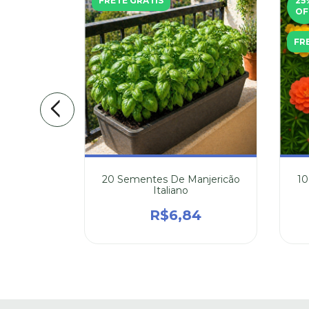
FRETE GRÁTIS
25
OF
FR
alêndula
20 Sementes De Manjericão
10
Calendula
Italiano
,57
R$6,84