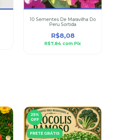
10 Sementes De Maravilha Do
20 Sem
Peru Sortida
R$8,08
R$7,84
com
Pix
R$
25
%
FRETE GR
OFF
FRETE GRÁTIS