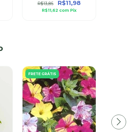
R$11,98
R$13,85
R$400,
R$11,62
com
Pix
R$2
o
FRETE GRÁTIS
FRETE GR