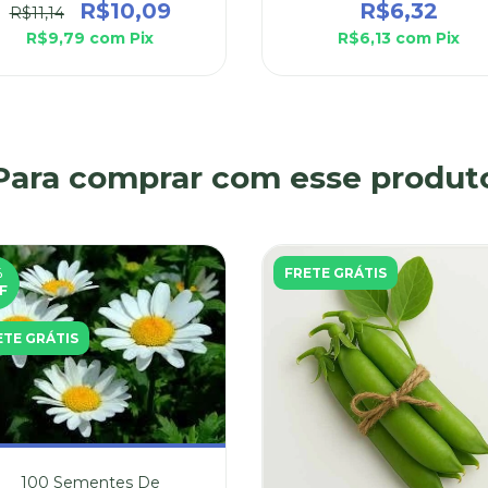
R$10,09
R$6,32
R$11,14
R$9,79
com
Pix
R$6,13
com
Pix
Para comprar com esse produt
%
FRETE GRÁTIS
F
ETE GRÁTIS
100 Sementes De