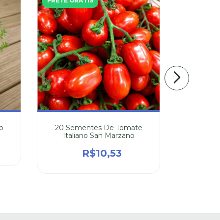
FRETE GRÁTIS
9
%
OFF
FRETE GR
o
20 Sementes De Tomate
20 Seme
Italiano San Marzano
R$8,
R$10,53