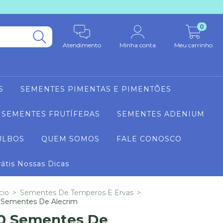
0
Atendimento
Minha conta
Meu carrinho
S
SEMENTES PIMENTAS E PIMENTÕES
SEMENTES FRUTÍFERAS
SEMENTES ADENIUM
ULBOS
QUEM SOMOS
FALE CONOSCO
rátis Nossas Dicas
cio
>
Sementes De Temperos E Ervas
>
 Sementes De Alecrim
0 Sementes De