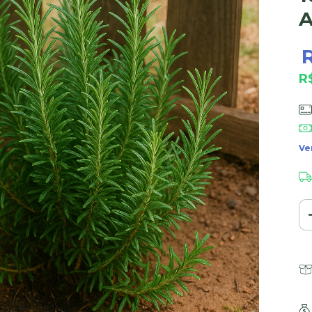
A
R
Ve