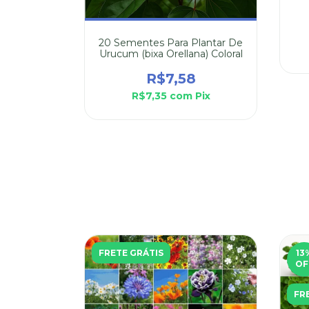
Celósia
20 Sementes Para Plantar De
elha
Urucum (bixa Orellana) Coloral
4
R$7,58
Pix
R$7,35
com
Pix
FRETE GRÁTIS
13
OF
FR