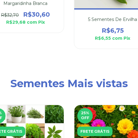
Margaridinha Branca
R$30,60
R$32,70
5 Sementes De Ervilha
R$29,68
com
Pix
R$6,75
R$6,55
com
Pix
Sementes Mais vistas
%
25
%
F
OFF
ETE GRÁTIS
FRETE GRÁTIS