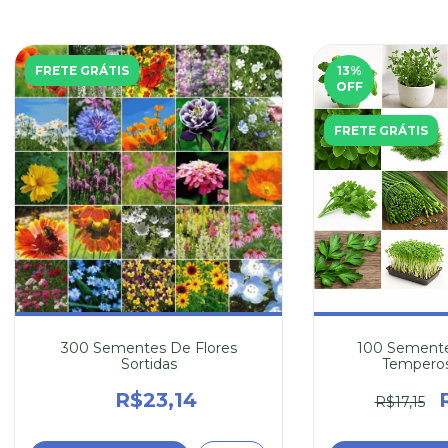
FRETE GRÁTIS
13
%
OFF
FRETE GRÁTIS
300 Sementes De Flores
100 Semente
Sortidas
Temperos
R$23,14
R$17,15