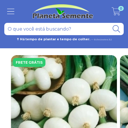
0
✝ Há tempo de plantar e tempo de colher.
— Eclesiastes 3:2
FRETE GRÁTIS