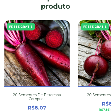
produto
FRETE GRÁTIS
FRETE GRÁTIS
20 Sementes De Beterraba
20 Sementes 
Comprida
R$8
R$8,07
R$7,83