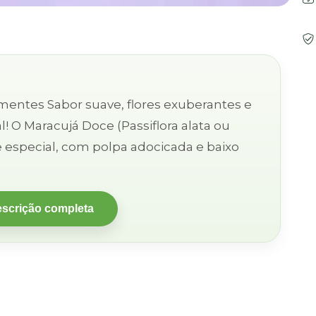
exuberantes e
a ou
e especial, com polpa adocicada e baixo
.
escrição completa