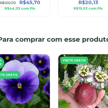
R$45,70
R$20,13
R$100,70
R$44,33
com
Pix
R$19,53
com
Pix
Para comprar com esse produt
%
FRETE GRÁTIS
F
ETE GRÁTIS