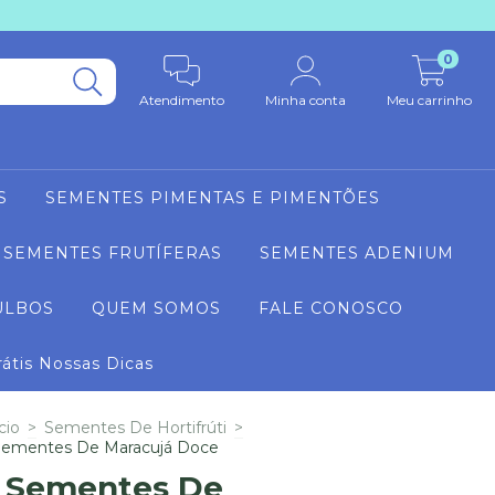
0
Atendimento
Minha conta
Meu carrinho
S
SEMENTES PIMENTAS E PIMENTÕES
SEMENTES FRUTÍFERAS
SEMENTES ADENIUM
ULBOS
QUEM SOMOS
FALE CONOSCO
rátis Nossas Dicas
cio
>
Sementes De Hortifrúti
>
Sementes De Maracujá Doce
 Sementes De