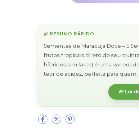
🌿 RESUMO RÁPIDO
Sementes de Maracujá Doce – 5 Sementes Sabor suave, flores 
frutos tropicais direto do seu quintal! O Maracujá Doce (Passiflora alat
híbridos similares) é uma variedad
teor de acidez, perfeita para quem..
🌱 Ler d