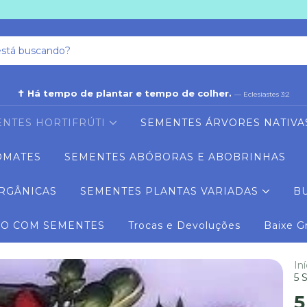
✝ Há tempo de plantar e tempo de colher.
— Eclesiastes 3:2
NTES HORTIFRÚTI
SEMENTES ÁRVORES NATIVA
OMATES
SEMENTES ABÓBORAS E ABOBRINHAS
RGÂNICAS
SEMENTES PLANTAS VARIADAS
B
RO COM SEMENTES
Trocas e Devoluções
Baixe G
Iní
5 
5