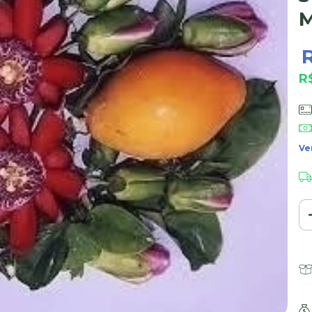
M
R
R
Ve