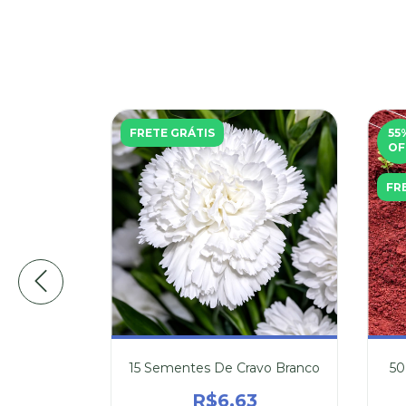
FRETE GRÁTIS
55
OF
FR
omatillo
ico
8
15 Sementes De Cravo Branco
50
Pix
R$6,63