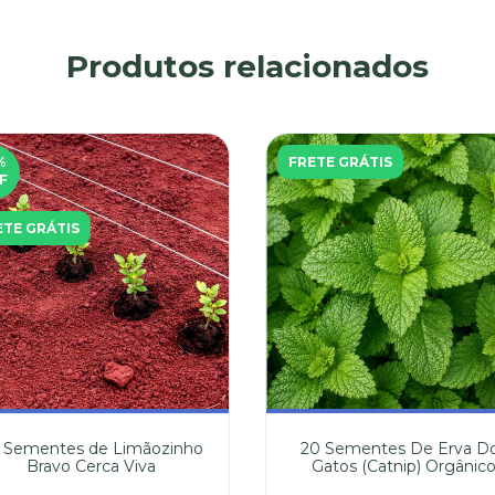
Produtos relacionados
%
FRETE GRÁTIS
F
ETE GRÁTIS
 Sementes de Limãozinho
20 Sementes De Erva D
Bravo Cerca Viva
Gatos (Catnip) Orgânic