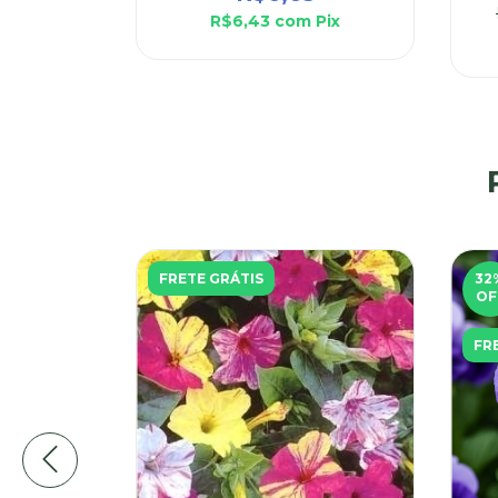
R$6,43
com
Pix
FRETE GRÁTIS
32
OF
FR
elancia