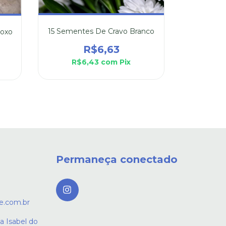
15 Sementes De Cravo Branco
15 Sement
Roxo
R$6,63
R$12
R$6,43
com
Pix
R$
Permaneça conectado
e.com.br
a Isabel do