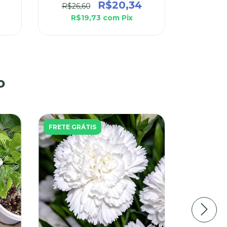
R$20,34
R$26,60
R$
R$19,73
com
Pix
o
FRETE GRÁTIS
8
%
OFF
FRETE GR