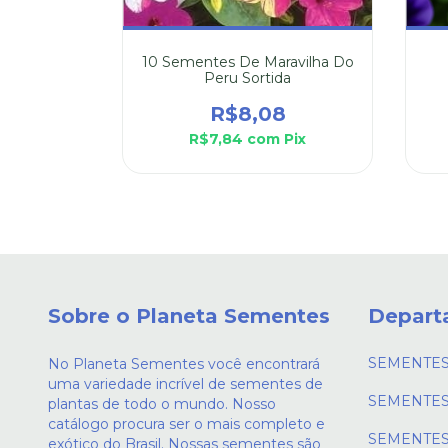
ond
1
10 Sementes De Maravilha Do
Pix
Peru Sortida
R$8,08
R$7,84
com
Pix
Sobre o Planeta Sementes
Depart
SEMENTES
No Planeta Sementes você encontrará
uma variedade incrível de sementes de
SEMENTES
plantas de todo o mundo. Nosso
catálogo procura ser o mais completo e
SEMENTES
exótico do Brasil. Nossas sementes são