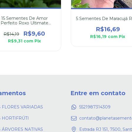
15 Sementes De Amor
5 Sementes De Maracujá 
Perfeito Roxo Ultimate
Beacon
R$16,69
R$9,60
R$14,19
R$16,19
com
Pix
R$9,31
com
Pix
amentos
Entre em contato
 FLORES VARIADAS
5521987314309
 HORTIFRÚTI
contato@planetasement
 ÁRVORES NATIVAS
Estrada RJ 151, 7500, Sant