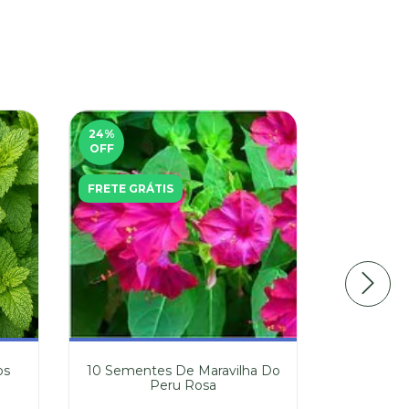
24
%
ESGOTAD
OFF
FRETE GR
FRETE GRÁTIS
os
10 Sementes De Maravilha Do
15 Semen
o
Peru Rosa