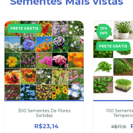
Sementes Mais vistas
FRETE GRÁTIS
13
%
OFF
FRETE GRÁTIS
300 Sementes De Flores
100 Semente
Sortidas
Temperos
R$23,14
R$17,15