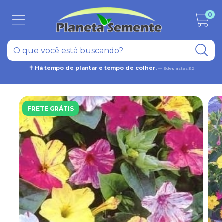
0
✝ Há tempo de plantar e tempo de colher.
— Eclesiastes 3:2
FRETE GRÁTIS