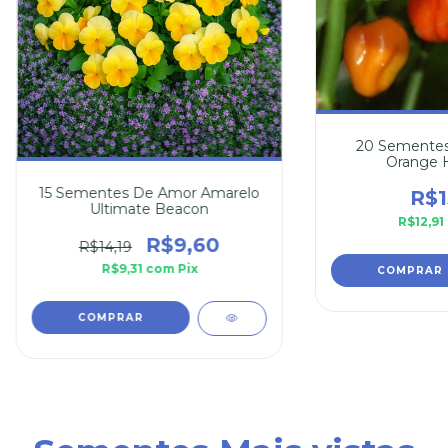
20 Sementes
Orange 
15 Sementes De Amor Amarelo
R$1
Ultimate Beacon
R$12,91
R$9,60
R$14,19
R$9,31
com
Pix