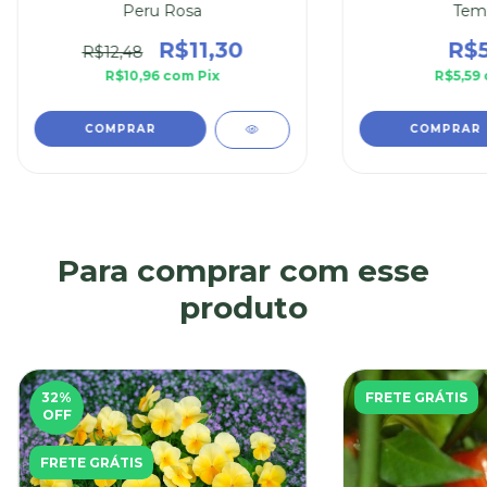
Peru Rosa
Tem
R$11,30
R$5
R$12,48
R$10,96
com
Pix
R$5,59
Para comprar com esse
produto
32
%
FRETE GRÁTIS
OFF
FRETE GRÁTIS