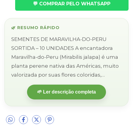
💬 COMPRAR PELO WHATSAPP
🌿 RESUMO RÁPIDO
SEMENTES DE MARAVILHA-DO-PERU
SORTIDA – 10 UNIDADES A encantadora
Maravilha-do-Peru (Mirabilis jalapa) é uma
planta perene nativa das Américas, muito
valorizada por suas flores coloridas,
perfumadas e de fácil cultivo. Seu nome
🌱 Ler descrição completa
faz jus ao espetáculo que propo...