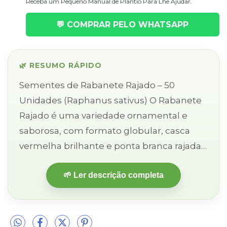
Receba um Pequeno Manual de Plantio Para Lhe Ajudar.
💬 COMPRAR PELO WHATSAPP
🌿 RESUMO RÁPIDO
Sementes de Rabanete Rajado – 50
Unidades (Raphanus sativus) O Rabanete
Rajado é uma variedade ornamental e
saborosa, com formato globular, casca
vermelha brilhante e ponta branca rajada,
que se destaca pela aparência
🌱 Ler descrição completa
diferenciada e pelo sabor picante e refr...