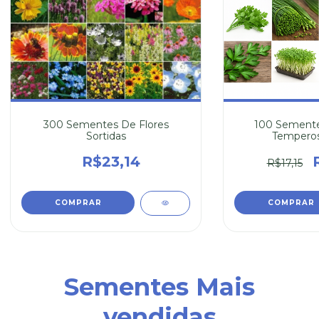
300 Sementes De Flores
100 Semente
Sortidas
Temperos
R$23,14
R$17,15
Sementes Mais
vendidas