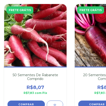
FRETE GRÁTIS
FRETE GRÁTIS
50 Sementes De Rabanete
20 Sementes 
Comprido
Comp
R$8,07
R$8
R$7,83
com
Pix
R$7,83