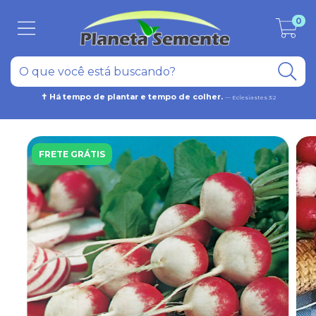
0
✝ Há tempo de plantar e tempo de colher.
— Eclesiastes 3:2
FRETE GRÁTIS